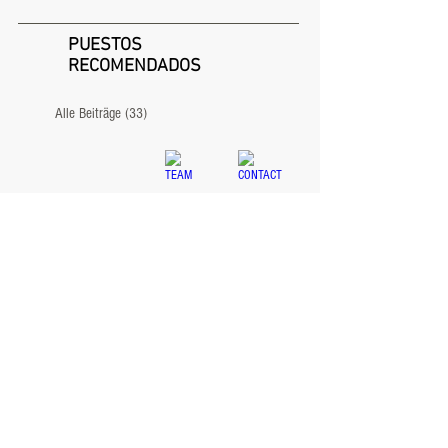
PUESTOS
RECOMENDADOS
Alle Beiträge
(33)
33 entradas
NEWS
ABOUT
TEAM
CONTACT
IMPRIMIR
©
2005-2026
LEGRAIN GmbH
INTIMIDAD
Schönhauser Allee 168a
10435 Berlín
Alemania
REVOCACIÓN
info@legrain.de
ENVÍO
HRB 98939