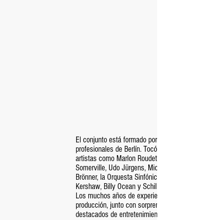
El conjunto está formado por músicos 100%
profesionales de Berlín. Tocó espectáculos con
artistas como Marlon Roudette, Jimmy
Somerville, Udo Jürgens, Michael Bublé, Till
Brönner, la Orquesta Sinfónica de Munich, Nik
Kershaw, Billy Ocean y Schiller.
Los muchos años de experiencia del equipo de
producción, junto con sorprendentes aspectos
destacados de entretenimiento de la orquesta