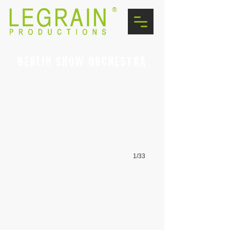
®
1/33